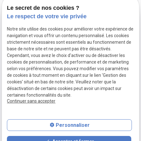
Le secret de nos cookies ?
06.50.19.14.31
Le respect de votre vie privée
Notre site utilise des cookies pour améliorer votre expérience de
navigation et vous offrir un contenu personnalisé. Les cookies
15 Boulevard du Sud-Est 92000 NANTERRE
strictement nécessaires sont essentiels au fonctionnement de
base de notre site et ne peuvent pas être désactivés.
Cependant, vous avez le choix d'activer ou de désactiver les
Du lundi au vendredi 9h30 - 18h30
cookies de personnalisation, de performance et de marketing
selon vos préférences. Vous pouvez modifier vos paramètres
de cookies à tout moment en cliquant sur le lien 'Gestion des
cookies' situé en bas de notre site. Veuillez noter que la
Mentions
Politique de
Gestion des
Plan du site
désactivation de certains cookies peut avoir un impact sur
légales
confidentialité
cookies
certaines fonctionnalités du site.
Siret :
53846864600046
Continuer sans accepter
Personnaliser
place
contact_page
phone