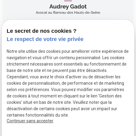
Le secret de nos cookies ?
06.50.19.14.31
Le respect de votre vie privée
Notre site utilise des cookies pour améliorer votre expérience de
navigation et vous offrir un contenu personnalisé. Les cookies
15 Boulevard du Sud-Est 92000 NANTERRE
strictement nécessaires sont essentiels au fonctionnement de
base de notre site et ne peuvent pas être désactivés.
Cependant, vous avez le choix d'activer ou de désactiver les
Du lundi au vendredi 9h30 - 18h30
cookies de personnalisation, de performance et de marketing
selon vos préférences. Vous pouvez modifier vos paramètres
de cookies à tout moment en cliquant sur le lien 'Gestion des
cookies' situé en bas de notre site. Veuillez noter que la
Mentions
Politique de
Gestion des
Plan du site
désactivation de certains cookies peut avoir un impact sur
légales
confidentialité
cookies
certaines fonctionnalités du site.
Siret :
53846864600046
Continuer sans accepter