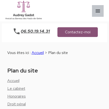
Panneau de gestion des cookies
menu
06.50.19.14.31
Contactez-moi
Vous êtes ici :
Accueil
> Plan du site
Plan du site
Accueil
Le cabinet
Honoraires
Droit pénal