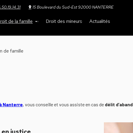
.50.19.14.31
15 Boulevard du Sud-Est 92000 NANTERRE
roit de la famille
Droit des mineurs
Actualités
 de famille
 à Nanterre
, vous conseille et vous assiste en cas de
délit d’aband
 en justice