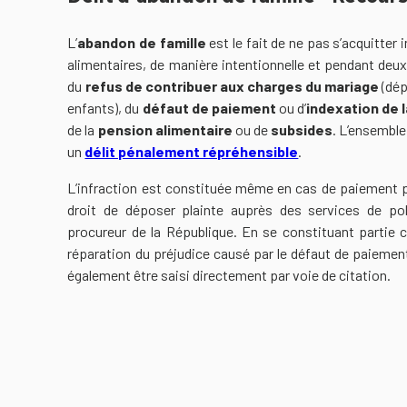
L’
abandon de famille
est le fait de ne pas s’acquitter
alimentaires, de manière intentionnelle et pendant deux 
du
refus de contribuer aux charges du mariage
(dép
enfants), du
défaut de paiement
ou d’
indexation de 
de la
pension alimentaire
ou de
subsides
. L’ensembl
un
délit pénalement répréhensible
.
L’infraction est constituée même en cas de paiement pa
droit de déposer plainte auprès des services de po
procureur de la République. En se constituant partie c
réparation du préjudice causé par le défaut de paiement
également être saisi directement par voie de citation.