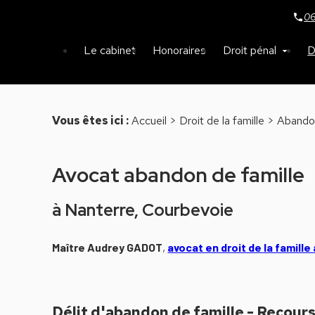
Panneau de gestion des cookies
06
Le cabinet
Honoraires
Droit pénal
D
Vous êtes ici :
Accueil
>
Droit de la famille
> Abandon
Avocat abandon de famille
à Nanterre, Courbevoie
Maître Audrey GADOT
,
avocat en droit de la famille
Délit d'abandon de famille - Recours