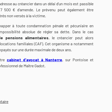
dresse au créancier dans un délai d’un mois est passible
 7 500 € d’amende. Le prévenu peut également être
és non versés à la victime.
chapper à toute condamnation pénale et pécuniaire en
mpossibilité absolue de régler sa dette. Dans le cas
e pensions alimentaires
, le créancier peut alors
allocations familiales (CAF). Cet organisme a notamment
impayés sur une durée maximale de deux ans.
otre
cabinet d'avocat à Nanterre
, sur Pontoise et
rofessionnel de Maître Gadot.
taire