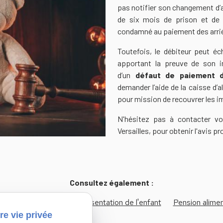
pas notifier son changement d’a
de six mois de prison et de
condamné au paiement des arriér
Toutefois, le débiteur peut é
apportant la preuve de son i
d’un
défaut de paiement d
demander l’aide de la caisse d’
pour mission de recouvrer les 
N'hésitez pas à contacter v
Versailles, pour obtenir l'avis p
Consultez également :
 de la famille
Non représentation de l'enfant
Pension alimen
re vie privée